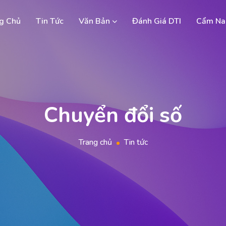
g Chủ
Tin Tức
Văn Bản
Đánh Giá DTI
Cẩm Na
Chuyển đổi số
Trang chủ
Tin tức