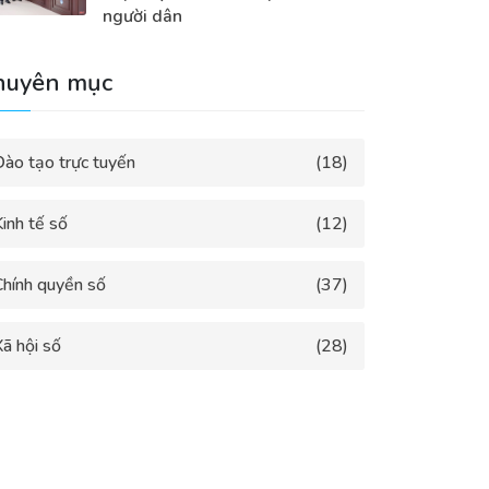
người dân
huyên mục
Đào tạo trực tuyến
(18)
inh tế số
(12)
Chính quyền số
(37)
ã hội số
(28)