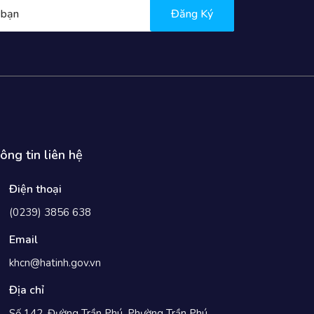
Đăng Ký
ông tin liên hệ
Điện thoại
(0239) 3856 638
Email
khcn@hatinh.gov.vn
Địa chỉ
Số 142, Đường Trần Phú, Phường Trần Phú,