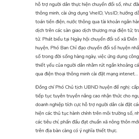
hỗ trợ người dân thực hiện chuyển đổi số, như: đăn
thông minh, cài ứng dụng VneID, VssID; hướng dẫ
toán tiền điện, nước thông qua tài khoản ngân hà
dịch trên các sàn giao dịch thương mại điện tử; t
tử. Phát biểu tại Ngày hội chuyển đổi số xã Đi
huyện, Phó Ban Chỉ đạo chuyển đổi số huyện nhấn
số trong đời sống hàng ngày, việc ứng dụng công
thiết yếu của người dân nhằm rút ngắn khoảng cách
qua điện thoại thông minh cài đặt mạng intenet…
Đồng chí Phó Chủ tịch UBND huyện đề nghị: cấp 
tiếp tục tuyên truyền nâng cao nhận thức cho ngườ
doanh nghiệp tích cực hỗ trợ người dân cài đặt cá
hiện các thủ tục hành chính trên môi trường số, 
các tiêu chí, phấn đấu đạt chuẩn xã nông thôn mới
trên địa bàn càng có ý nghĩa thiết thực.