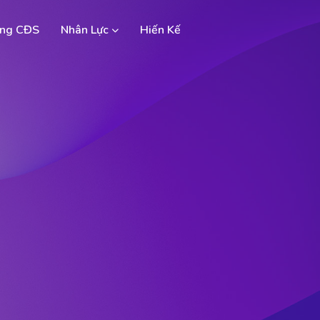
ng CĐS
Nhân Lực
Hiến Kế