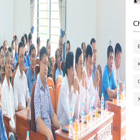
C
K
X