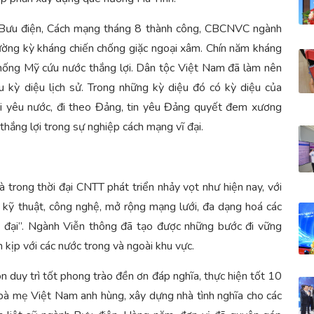
ưu điện, Cách mạng tháng 8 thành công, CBCNVC ngành
ường kỳ kháng chiến chống giặc ngoại xâm. Chín năm kháng
hống Mỹ cứu nước thắng lợi. Dân tộc Việt Nam đã làm nên
u kỳ diệu lịch sử. Trong những kỳ diệu đó có kỳ diệu của
i yêu nước, đi theo Đảng, tin yêu Đảng quyết đem xương
hắng lợi trong sự nghiệp cách mạng vĩ đại.
rong thời đại CNTT phát triển nhảy vọt như hiện nay, với
 kỹ thuật, công nghệ, mở rộng mạng lưới, đa dạng hoá các
ện đại”. Ngành Viễn thông đã tạo được những bước đi vững
n kịp với các nước trong và ngoài khu vực.
uy trì tốt phong trào đền ơn đáp nghĩa, thực hiện tốt 10
bà mẹ Việt Nam anh hùng, xây dựng nhà tình nghĩa cho các