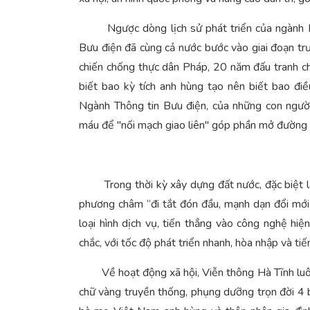
Ngược dòng lịch sử phát triển của ngành B
Bưu điện đã cùng cả nước bước vào giai đoạn tr
chiến chống thực dân Pháp, 20 năm đấu tranh c
biết bao kỳ tích anh hùng tạo nên biết bao điề
Ngành Thông tin Bưu điện, của những con ngườ
máu để "nối mạch giao liên" góp phần mở đường t
Trong thời kỳ xây dựng đất nước, đặc biệt là t
phương châm “đi tắt đón đầu, mạnh dạn đổi mới
loại hình dịch vụ, tiến thẳng vào công nghệ hi
chắc, với tốc độ phát triển nhanh, hòa nhập và tiế
Về hoạt động xã hội, Viễn thông Hà Tĩnh luôn d
chữ vàng truyền thống, phụng dưỡng trọn đời 4 