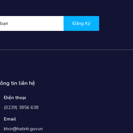
Đăng Ký
ông tin liên hệ
Điện thoại
(0239) 3856 638
Email
khcn@hatinh.gov.vn