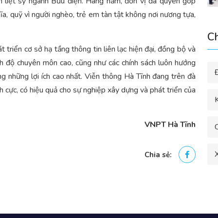
h liệt sỹ ngành Bưu điện. Hàng năm, đơn vị đã quyên góp
a, quỹ vì người nghèo, trẻ em tàn tật không nơi nương tựa,
C
ển cơ sở hạ tầng thông tin liên lạc hiện đại, đồng bộ và
ình độ chuyên môn cao, cũng như các chính sách luôn hướng
g những lợi ích cao nhất. Viễn thông Hà Tĩnh đang trên đà
 cực, có hiệu quả cho sự nghiệp xây dựng và phát triển của
K
VNPT Hà Tĩnh
X
Chia sẻ: