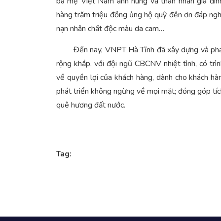
bà mẹ Việt Nam anh hùng và thân nhân gia đìn
hàng trăm triệu đồng ủng hộ quỹ đền ơn đáp nghĩ
nạn nhân chất độc màu da cam…
Đến nay, VNPT Hà Tĩnh đã xây dựng và phát tri
rộng khắp, với đội ngũ CBCNV nhiệt tình, có tr
về quyền lợi của khách hàng, dành cho khách hàn
phát triển không ngừng về mọi mặt; đóng góp tích
quê hương đất nước.
Tag: