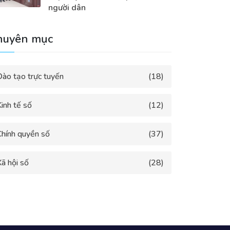
người dân
huyên mục
Đào tạo trực tuyến
(18)
inh tế số
(12)
Chính quyền số
(37)
ã hội số
(28)