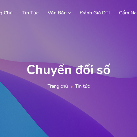
g Chủ
Tin Tức
Văn Bản
Đánh Giá DTI
Cẩm Na
Chuyển đổi số
Trang chủ
Tin tức