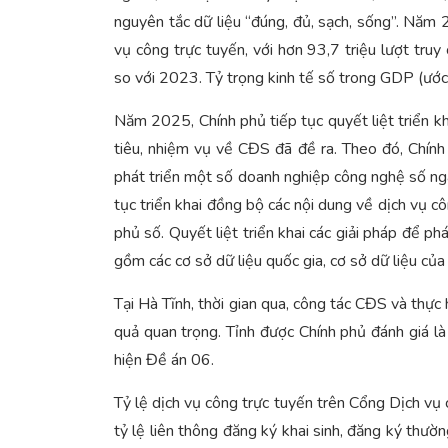
nguyên tắc dữ liệu “đúng, đủ, sạch, sống”. N
vụ công trực tuyến, với hơn 93,7 triệu lượt tru
so với 2023. Tỷ trọng kinh tế số trong GDP (ướ
Năm 2025, Chính phủ tiếp tục quyết liệt triển k
tiêu, nhiệm vụ về CĐS đã đề ra. Theo đó, Chính
phát triển một số doanh nghiệp công nghệ số nga
tục triển khai đồng bộ các nội dung về dịch vụ c
phủ số. Quyết liệt triển khai các giải pháp để p
gồm các cơ sở dữ liệu quốc gia, cơ sở dữ liệu củ
Tại Hà Tĩnh, thời gian qua, công tác CĐS và thực
quả quan trọng. Tỉnh được Chính phủ đánh giá là
hiện Đề án 06.
Tỷ lệ dịch vụ công trực tuyến trên Cổng Dịch vụ c
tỷ lệ liên thông đăng ký khai sinh, đăng ký thườ