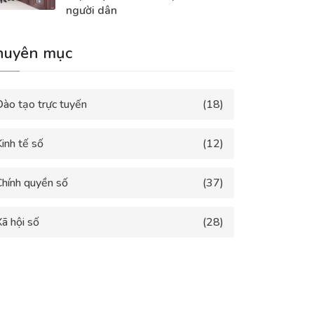
người dân
huyên mục
Đào tạo trực tuyến
(18)
inh tế số
(12)
Chính quyền số
(37)
ã hội số
(28)