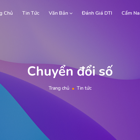
g Chủ
Tin Tức
Văn Bản
Đánh Giá DTI
Cẩm Na
Chuyển đổi số
Trang chủ
Tin tức