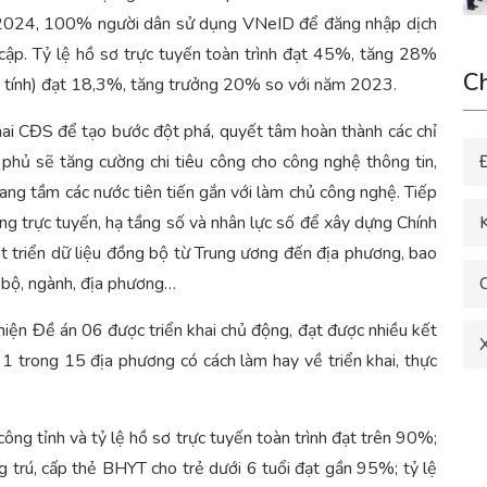
ăm 2024, 100% người dân sử dụng VNeID để đăng nhập dịch
y cập. Tỷ lệ hồ sơ trực tuyến toàn trình đạt 45%, tăng 28%
C
c tính) đạt 18,3%, tăng trưởng 20% so với năm 2023.
hai CĐS để tạo bước đột phá, quyết tâm hoàn thành các chỉ
 phủ sẽ tăng cường chi tiêu công cho công nghệ thông tin,
ng tầm các nước tiên tiến gắn với làm chủ công nghệ. Tiếp
K
ông trực tuyến, hạ tầng số và nhân lực số để xây dựng Chính
hát triển dữ liệu đồng bộ từ Trung ương đến địa phương, bao
a bộ, ngành, địa phương…
 hiện Đề án 06 được triển khai chủ động, đạt được nhiều kết
X
 1 trong 15 địa phương có cách làm hay về triển khai, thực
ông tỉnh và tỷ lệ hồ sơ trực tuyến toàn trình đạt trên 90%;
ng trú, cấp thẻ BHYT cho trẻ dưới 6 tuổi đạt gần 95%; tỷ lệ