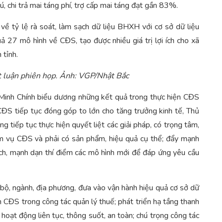
ú, chi trả mai táng phí, trợ cấp mai táng đạt gần 83%.
về tỷ lệ rà soát, làm sạch dữ liệu BHXH với cơ sở dữ liệu
uả 27 mô hình về CĐS, tạo được nhiều giá trị lợi ích cho xã
 tỉnh.
 luận phiên họp. Ảnh: VGP/Nhật Bắc
Minh Chính biểu dương những kết quả trong thực hiện CĐS
CĐS tiếp tục đóng góp to lớn cho tăng trưởng kinh tế, Thủ
 tiếp tục thực hiện quyết liệt các giải pháp, có trọng tâm,
iệm vụ CĐS và phải có sản phẩm, hiệu quả cụ thể; đẩy mạnh
ách, mạnh dạn thí điểm các mô hình mới để đáp ứng yêu cầu
c bộ, ngành, địa phương, đưa vào vận hành hiệu quả cơ sở dữ
 CĐS trong công tác quản lý thuế; phát triển hạ tầng thanh
hoạt động liên tục, thông suốt, an toàn; chú trọng công tác