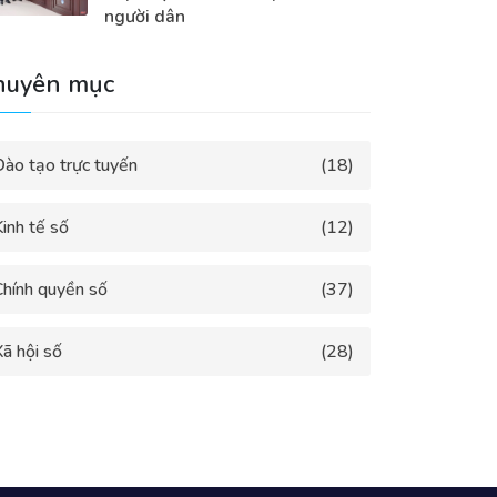
người dân
huyên mục
Đào tạo trực tuyến
(18)
inh tế số
(12)
Chính quyền số
(37)
ã hội số
(28)