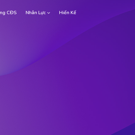
ng CĐS
Nhân Lực
Hiến Kế