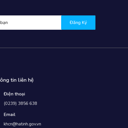
Đăng Ký
ông tin liên hệ
Điện thoại
(0239) 3856 638
Email
khcn@hatinh.gov.vn