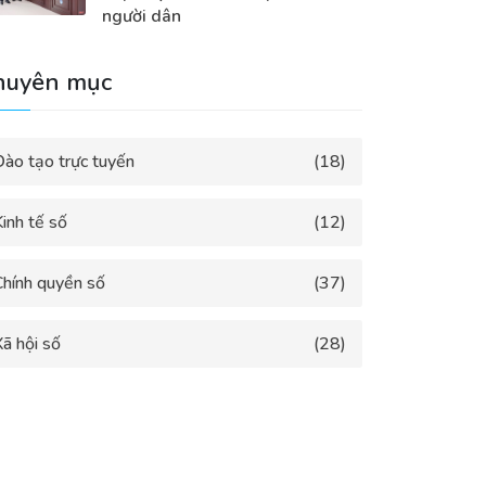
người dân
huyên mục
Đào tạo trực tuyến
(18)
inh tế số
(12)
Chính quyền số
(37)
ã hội số
(28)