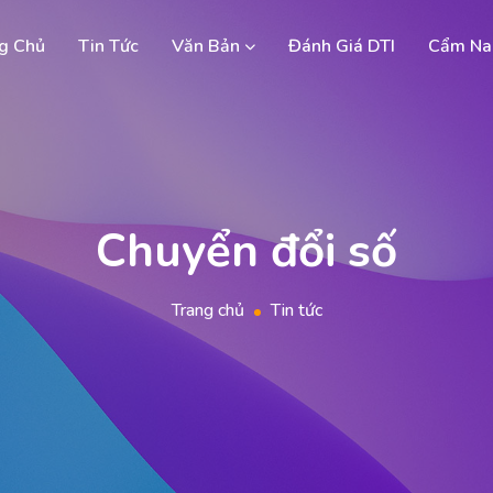
g Chủ
Tin Tức
Văn Bản
Đánh Giá DTI
Cẩm Na
Chuyển đổi số
Trang chủ
Tin tức