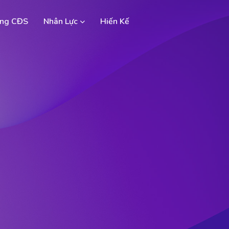
ng CĐS
Nhân Lực
Hiến Kế