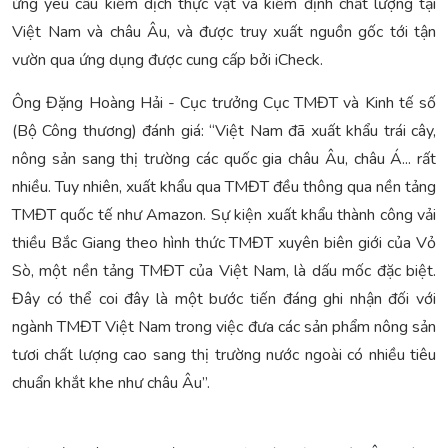
ứng yêu cầu kiểm dịch thực vật và kiểm định chất lượng tại
Việt Nam và châu Âu, và được truy xuất nguồn gốc tới tận
vườn qua ứng dụng được cung cấp bởi iCheck.
Ông Đặng Hoàng Hải - Cục trưởng Cục TMĐT và Kinh tế số
(Bộ Công thương) đánh giá: “Việt Nam đã xuất khẩu trái cây,
nông sản sang thị trường các quốc gia châu Âu, châu Á... rất
nhiều. Tuy nhiên, xuất khẩu qua TMĐT đều thông qua nền tảng
TMĐT quốc tế như Amazon. Sự kiện xuất khẩu thành công vải
thiều Bắc Giang theo hình thức TMĐT xuyên biên giới của Vỏ
Sò, một nền tảng TMĐT của Việt Nam, là dấu mốc đặc biệt.
Đây có thể coi đây là một bước tiến đáng ghi nhận đối với
ngành TMĐT Việt Nam trong việc đưa các sản phẩm nông sản
tươi chất lượng cao sang thị trường nước ngoài có nhiều tiêu
chuẩn khắt khe như châu Âu”.