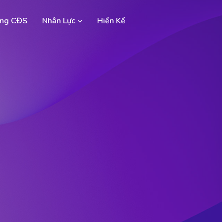
ng CĐS
Nhân Lực
Hiến Kế