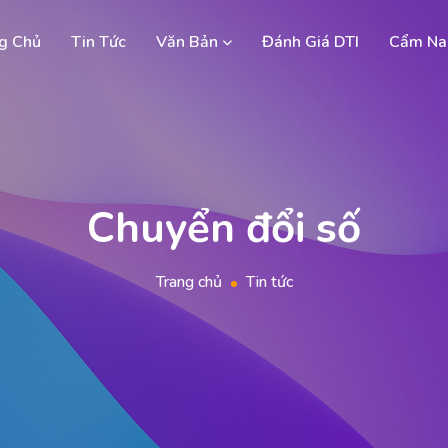
g Chủ
Tin Tức
Văn Bản
Đánh Giá DTI
Cẩm Na
Chuyển đổi số
Trang chủ
Tin tức