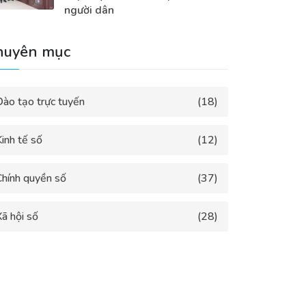
người dân
huyên mục
Đào tạo trực tuyến
(18)
inh tế số
(12)
Chính quyền số
(37)
ã hội số
(28)