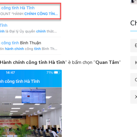
C
Hành
chính công tỉnh Hà
tĩnh
” è bấm chọn “
Quan
Tâm
”
K
X