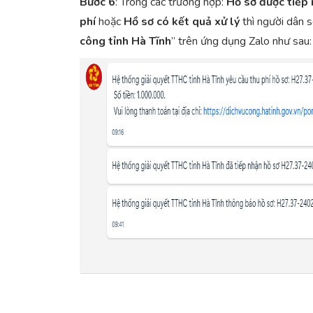
Bước 6
: Trong các trường hợp:
Hồ sơ được tiếp
phí
hoặc
Hồ sơ có kết quả xử lý
thì người dân 
công tỉnh Hà
Tĩnh
” trên ứng dụng Zalo như sau: