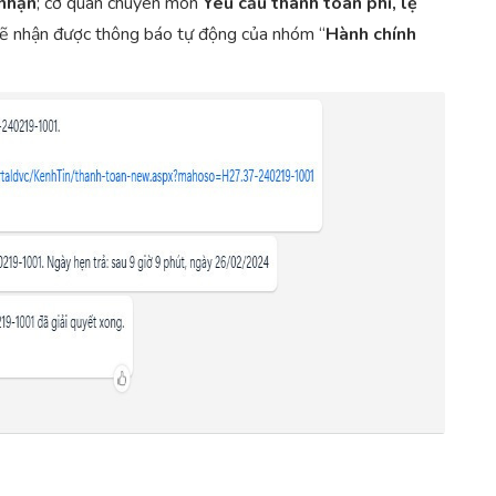
 nhận
; cơ quan chuyên môn
Yêu cầu thanh toán phí, lệ
sẽ nhận được thông báo tự động của nhóm “
Hành
chính