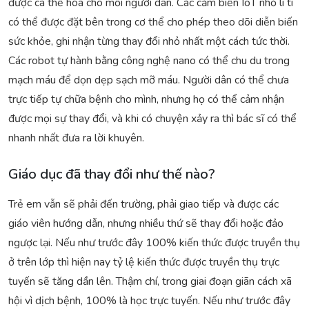
được cá thể hóa cho mỗi người dân. Các cảm biến IoT nhỏ li ti
có thể được đặt bên trong cơ thể cho phép theo dõi diễn biến
sức khỏe, ghi nhận từng thay đổi nhỏ nhất một cách tức thời.
Các robot tự hành bằng công nghệ nano có thể chu du trong
mạch máu để dọn dẹp sạch mỡ máu. Người dân có thể chưa
trực tiếp tự chữa bệnh cho mình, nhưng họ có thể cảm nhận
được mọi sự thay đổi, và khi có chuyện xảy ra thì bác sĩ có thể
nhanh nhất đưa ra lời khuyên.
Giáo dục đã thay đổi như thế nào?
Trẻ em vẫn sẽ phải đến trường, phải giao tiếp và được các
giáo viên hướng dẫn, nhưng nhiều thứ sẽ thay đổi hoặc đảo
ngược lại. Nếu như trước đây 100% kiến thức được truyền thụ
ở trên lớp thì hiện nay tỷ lệ kiến thức được truyền thụ trực
tuyến sẽ tăng dần lên. Thậm chí, trong giai đoạn giãn cách xã
hội vì dịch bệnh, 100% là học trực tuyến. Nếu như trước đây