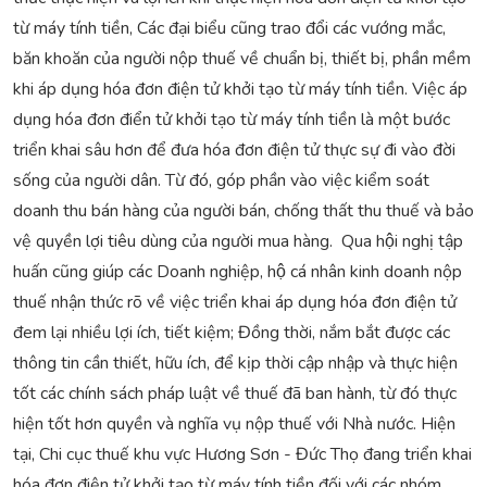
từ máy tính tiền, Các đại biểu cũng trao đổi các vướng mắc,
băn khoăn của người nộp thuế về chuẩn bị, thiết bị, phần mềm
khi áp dụng hóa đơn điện tử khởi tạo từ máy tính tiền. Việc áp
dụng hóa đơn điển tử khởi tạo từ máy tính tiền là một bước
triển khai sâu hơn để đưa hóa đơn điện tử thực sự đi vào đời
sống của người dân. Từ đó, góp phần vào việc kiểm soát
doanh thu bán hàng của người bán, chống thất thu thuế và bảo
vệ quyền lợi tiêu dùng của người mua hàng. Qua hội nghị tập
huấn cũng giúp các Doanh nghiệp, hộ cá nhân kinh doanh nộp
thuế nhận thức rõ về việc triển khai áp dụng hóa đơn điện tử
đem lại nhiều lợi ích, tiết kiệm; Đồng thời, nắm bắt được các
thông tin cần thiết, hữu ích, để kịp thời cập nhập và thực hiện
tốt các chính sách pháp luật về thuế đã ban hành, từ đó thực
hiện tốt hơn quyền và nghĩa vụ nộp thuế với Nhà nước. Hiện
tại, Chi cục thuế khu vực Hương Sơn - Đức Thọ đang triển khai
hóa đơn điện tử khởi tạo từ máy tính tiền đối với các nhóm